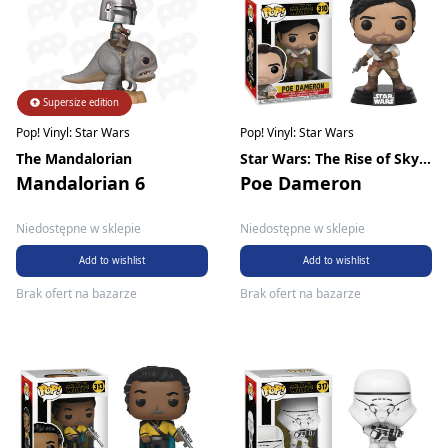
Supersize edition
Pop! Vinyl: Star Wars
Pop! Vinyl: Star Wars
The Mandalorian
Star Wars: The Rise of Skywalker
Mandalorian 6
Poe Dameron
Niedostępne w sklepie
Niedostępne w sklepie
Add to wishlist
Add to wishlist
Brak ofert na bazarze
Brak ofert na bazarze