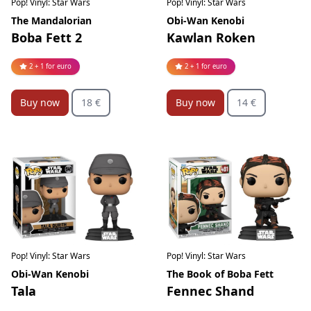
Pop! Vinyl: Star Wars
Pop! Vinyl: Star Wars
The Mandalorian
Obi-Wan Kenobi
Boba Fett 2
Kawlan Roken
2 + 1 for euro
2 + 1 for euro
Buy now
18 €
Buy now
14 €
Pop! Vinyl: Star Wars
Pop! Vinyl: Star Wars
Obi-Wan Kenobi
The Book of Boba Fett
Tala
Fennec Shand