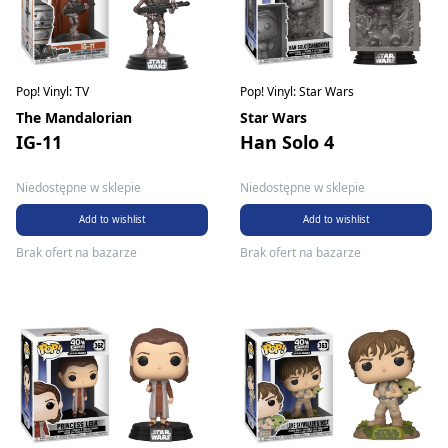
Pop! Vinyl: TV
Pop! Vinyl: Star Wars
The Mandalorian
Star Wars
IG-11
Han Solo 4
Niedostępne w sklepie
Niedostępne w sklepie
Add to wishlist
Add to wishlist
Brak ofert na bazarze
Brak ofert na bazarze