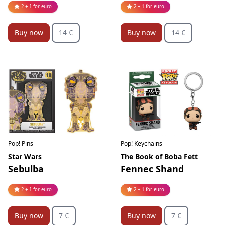
2 + 1 for euro
2 + 1 for euro
Buy now
14 €
Buy now
14 €
Pop! Pins
Pop! Keychains
Star Wars
The Book of Boba Fett
Sebulba
Fennec Shand
2 + 1 for euro
2 + 1 for euro
Buy now
7 €
Buy now
7 €