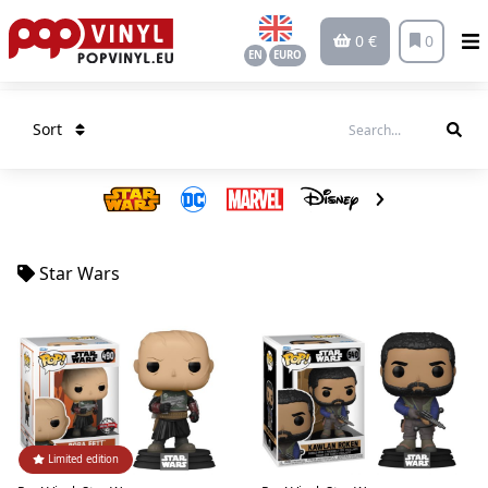
0 €
0
EN
EURO
Sort
Star Wars
Limited edition