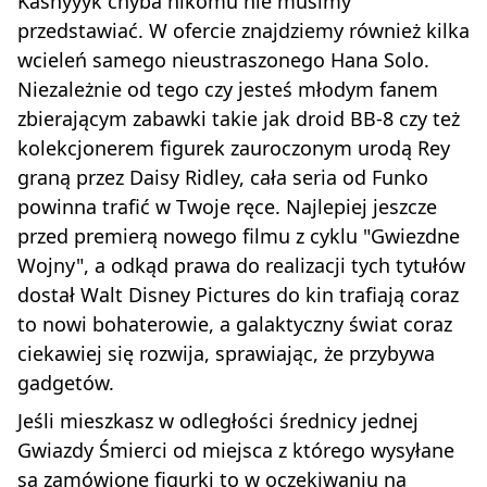
Kashyyyk chyba nikomu nie musimy
przedstawiać. W ofercie znajdziemy również kilka
wcieleń samego nieustraszonego Hana Solo.
Niezależnie od tego czy jesteś młodym fanem
zbierającym zabawki takie jak droid BB-8 czy też
kolekcjonerem figurek zauroczonym urodą Rey
graną przez Daisy Ridley, cała seria od Funko
powinna trafić w Twoje ręce. Najlepiej jeszcze
przed premierą nowego filmu z cyklu "Gwiezdne
Wojny", a odkąd prawa do realizacji tych tytułów
dostał Walt Disney Pictures do kin trafiają coraz
to nowi bohaterowie, a galaktyczny świat coraz
ciekawiej się rozwija, sprawiając, że przybywa
gadgetów.
Jeśli mieszkasz w odległości średnicy jednej
Gwiazdy Śmierci od miejsca z którego wysyłane
są zamówione figurki to w oczekiwaniu na