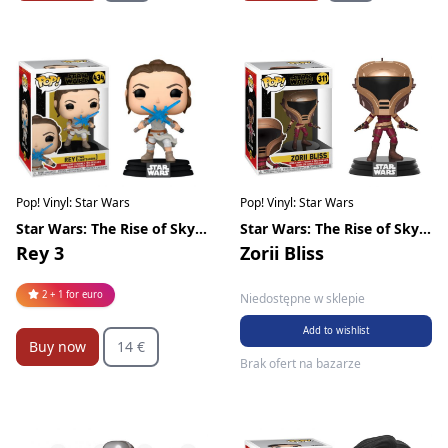
Pop! Vinyl: Star Wars
Pop! Vinyl: Star Wars
Star Wars: The Rise of Skywalker
Star Wars: The Rise of Skywalker
Rey 3
Zorii Bliss
2 + 1 for euro
Niedostępne w sklepie
Add to wishlist
Buy now
14 €
Brak ofert na bazarze