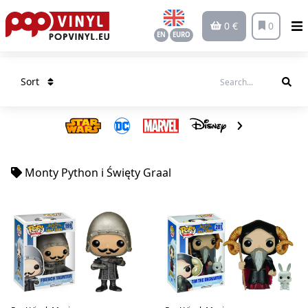
0 €
0
EN
EURO
Sort
Monty Python i Święty Graal