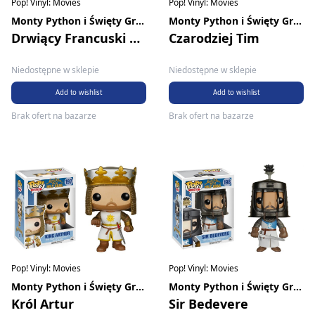
Pop! Vinyl: Movies
Pop! Vinyl: Movies
Monty Python i Święty Graal
Monty Python i Święty Graal
Drwiący Francuski Rycerz
Czarodziej Tim
Niedostępne w sklepie
Niedostępne w sklepie
Add to wishlist
Add to wishlist
Brak ofert na bazarze
Brak ofert na bazarze
Pop! Vinyl: Movies
Pop! Vinyl: Movies
Monty Python i Święty Graal
Monty Python i Święty Graal
Król Artur
Sir Bedevere