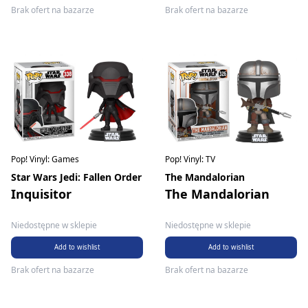
Brak ofert na bazarze
Brak ofert na bazarze
Pop! Vinyl: Games
Pop! Vinyl: TV
Star Wars Jedi: Fallen Order
The Mandalorian
Inquisitor
The Mandalorian
Niedostępne w sklepie
Niedostępne w sklepie
Add to wishlist
Add to wishlist
Brak ofert na bazarze
Brak ofert na bazarze