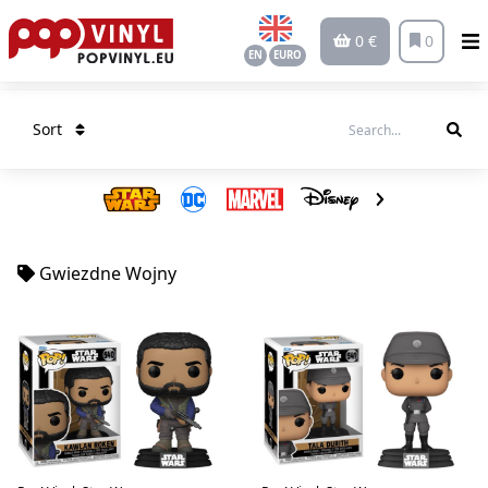
0 €
0
EN
EURO
Sort
Gwiezdne Wojny