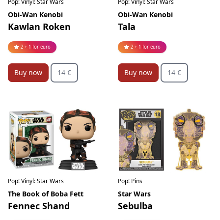
Pop! Vinyl: Star Wars
Pop! Vinyl: Star Wars
Obi-Wan Kenobi
Obi-Wan Kenobi
Kawlan Roken
Tala
2 + 1 for euro
2 + 1 for euro
Buy now
14 €
Buy now
14 €
Pop! Vinyl: Star Wars
Pop! Pins
The Book of Boba Fett
Star Wars
Fennec Shand
Sebulba