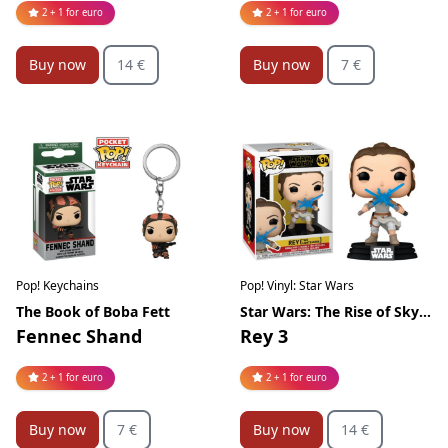
2 + 1 for euro
2 + 1 for euro
Buy now
14 €
Buy now
7 €
Pop! Keychains
Pop! Vinyl: Star Wars
The Book of Boba Fett
Star Wars: The Rise of Skywalker
Fennec Shand
Rey 3
2 + 1 for euro
2 + 1 for euro
Buy now
7 €
Buy now
14 €